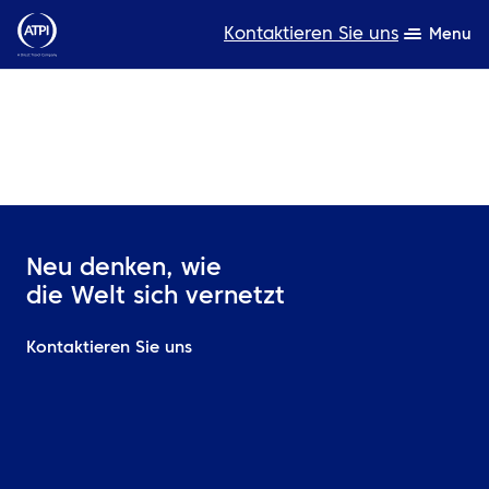
Kontaktieren Sie uns
Menu
Fachwissen
Produkte
Ressourcen
Neu denken, wie
Über uns
die Welt sich vernetzt
Nachhaltigkeit
Kontaktieren Sie uns
TravelHub Login
Suche