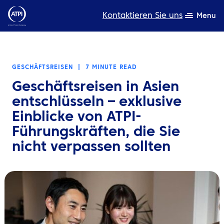
Kontaktieren Sie uns
Menu
Fachwissen
GESCHÄFTSREISEN
|
7 MINUTE READ
Produkte
Geschäftsreisen in Asien
Ressourcen
entschlüsseln – exklusive
Einblicke von ATPI-
Über uns
Führungskräften, die Sie
nicht verpassen sollten
Nachhaltigkeit
TravelHub Login
Suche