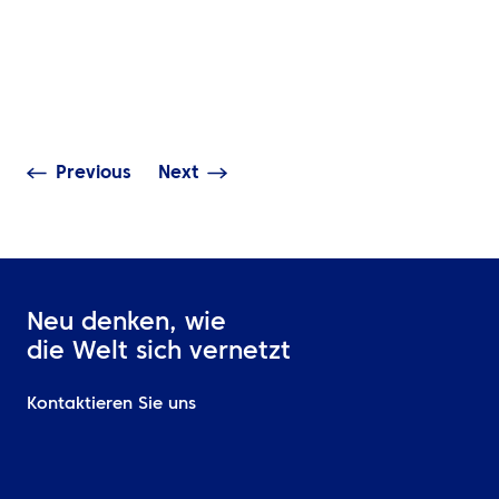
Was ist Event-
Intelligentere
Reisemanagem
Geschäftsreisen beginnen
warum benötig
mit besseren
Firmenveranst
Entscheidungen
dieses?
Previous
Next
Neu denken, wie
die Welt sich vernetzt
Kontaktieren Sie uns