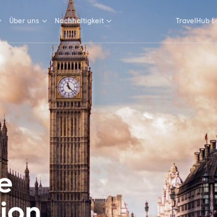
Über uns
Nachhaltigkeit
TravelHub L
e
ion