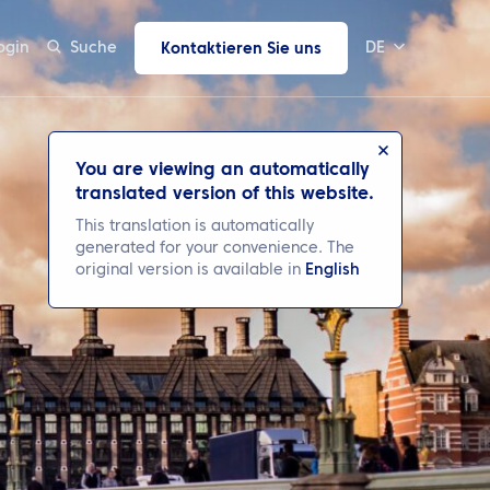
ogin
Suche
DE
Kontaktieren Sie uns
You are viewing an automatically
translated version of this website.
This translation is automatically
generated for your convenience. The
original version is available in
English