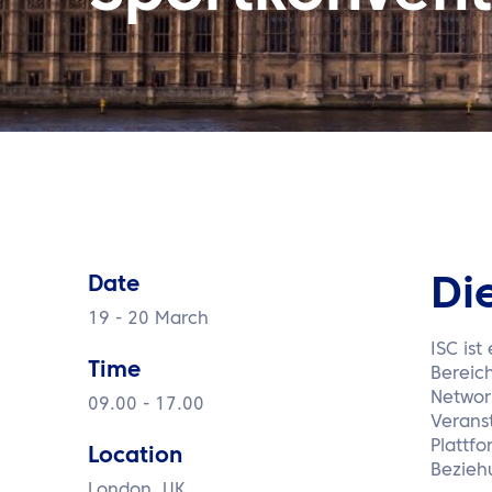
Date
Di
19 - 20 March
ISC is
Time
Bereich
Networ
09.00 - 17.00
Verans
Plattfo
Location
Bezieh
London, UK