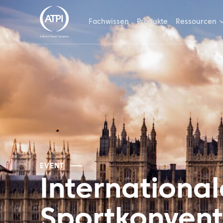
Fachwissen
Produkte
Ressourcen
EVENT
International
Sportkonvent