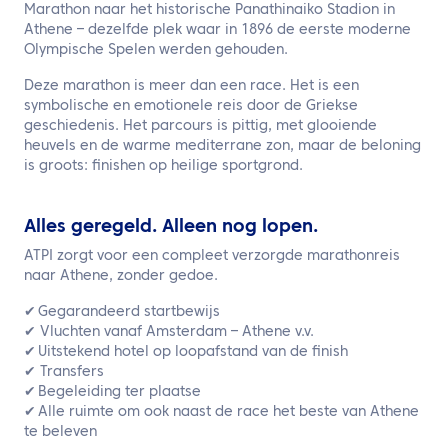
NL
Marathon naar het historische Panathinaiko Stadion in
Athene – dezelfde plek waar in 1896 de eerste moderne
Olympische Spelen werden gehouden.
Neem contact met ons op
Deze marathon is meer dan een race. Het is een
symbolische en emotionele reis door de Griekse
geschiedenis. Het parcours is pittig, met glooiende
heuvels en de warme mediterrane zon, maar de beloning
is groots: finishen op heilige sportgrond.
Alles geregeld. Alleen nog lopen.
ATPI zorgt voor een compleet verzorgde marathonreis
naar Athene, zonder gedoe.
✔
Gegarandeerd startbewijs
✔
Vluchten vanaf Amsterdam – Athene v.v.
✔
Uitstekend hotel op loopafstand van de finish
✔ Transfers
✔
Begeleiding ter plaatse
✔
Alle ruimte om ook naast de race het beste van
Athene
te beleven