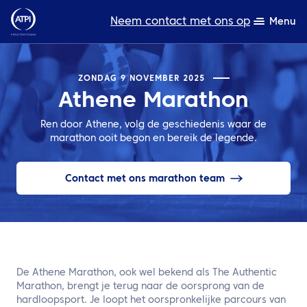
Neem contact met ons op
Menu
Deskundigheid
ZONDAG 9 NOVEMBER 2025
Athene Marathon
Bronnen
Ren door Athene, volg de geschiedenis waar de
Over ons
marathon ooit begon en bereik de legende.
Producten
Contact met ons marathon team
Duurzaamheid
TravelHub Login
Zoeken
De Athene Marathon, ook wel bekend als The Authentic
Marathon, brengt je terug naar de oorsprong van de
hardloopsport. Je loopt het oorspronkelijke parcours van