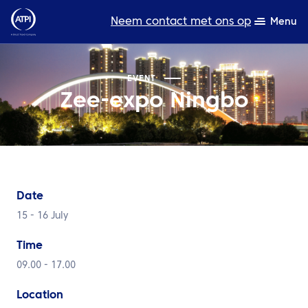
Neem contact met ons op
Menu
Deskundigheid
EVENT
Zee-expo Ningbo
Bronnen
Over ons
Producten
Date
Duurzaamheid
15 - 16 July
TravelHub Login
Time
Zoeken
09.00 - 17.00
Location