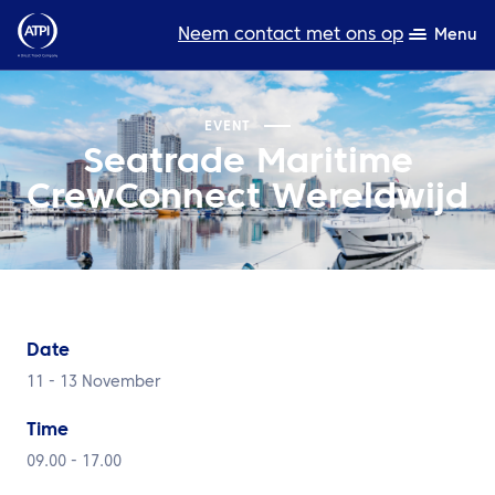
Neem contact met ons op
Menu
Deskundigheid
EVENT
Seatrade Maritime
Bronnen
CrewConnect Wereldwijd
Over ons
Producten
Duurzaamheid
Date
TravelHub Login
11 - 13 November
Zoeken
Time
09.00 - 17.00