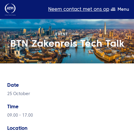
Neem contact met ons op
Menu
Deskundigheid
EVENT
BTN Zakenreis Tech Talk
Bronnen
Over ons
Producten
Date
Duurzaamheid
25 October
TravelHub Login
Time
Zoeken
09.00 - 17.00
Location