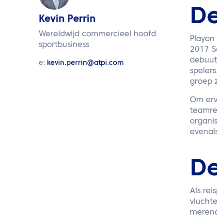
De
Kevin Perrin
Wereldwijd commercieel hoofd
Playon
sportbusiness
2017 S
debuut 
e:
kevin.perrin@atpi.com
spelers
groep z
Om erv
teamre
organi
evenal
De
Als rei
vlucht
merend