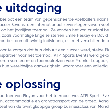
 uitdaging
 besloot een team van gepensioneerde voetballers naar
occer Sevens, een internationaal zeven-tegen-zeven voe
op het jaarlijkse toernooi. Ze vonden het van cruciaal b
, zoals voormalige Engelse sterren Emile Heskey en David
ou bestaan uit twintig individuen, elk met verschillende
oor te zorgen dat hun debuut een succes werd, stelde P
ispartner voor het toernooi. ATPI Sports Events werd ge
seren van team- en toernooireizen voor Premier League-,
s hun wereldwijde aanwezigheid, waaronder een volledig
 oplossing
spartner van Playon voor het toernooi, was ATPI Sports Ev
en, accommodatie en grondtransport van de groep. Aangez
eel van de twintigkoppige groep businessclass van Man