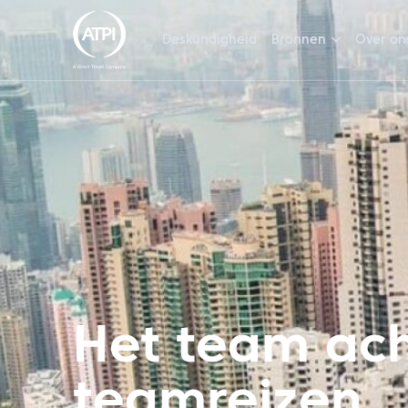
Deskundigheid
Bronnen
Over on
Het team ach
teamreizen