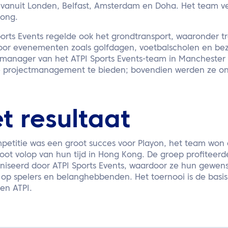
vanuit Londen, Belfast, Amsterdam en Doha. Het team verb
ong.
ports Events regelde ook het grondtransport, waaronder t
voor evenementen zoals golfdagen, voetbalscholen en bez
tmanager van het ATPI Sports Events-team in Manchester
e projectmanagement te bieden; bovendien werden ze on
t resultaat
petitie was een groot succes voor Playon, het team won 
oot volop van hun tijd in Hong Kong. De groep profiteerd
niseerd door ATPI Sports Events, waardoor ze hun gewens
op spelers en belanghebbenden. Het toernooi is de basis
en ATPI.