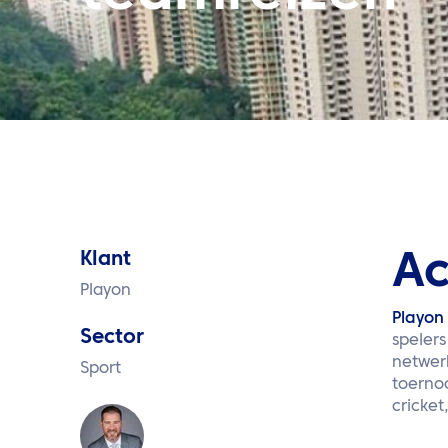
Klant
Ac
Playon
Playon
Sector
spelers
netwerk
Sport
toernoo
cricket