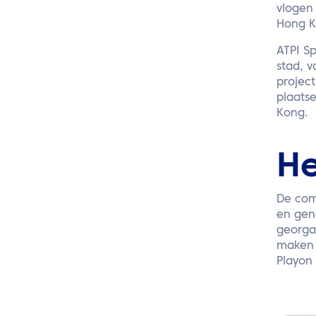
vlogen 
Hong K
ATPI S
stad, 
projec
plaats
Kong.
He
De com
en gen
georga
maken 
Playon 