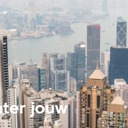
s
Producten
Duurzaamheid
TravelHub Login
ter jouw