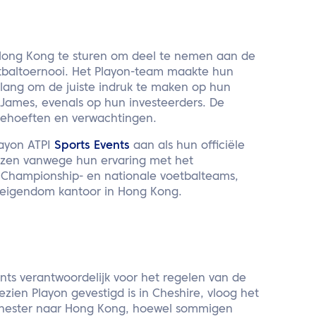
 Hong Kong te sturen om deel te nemen aan de
tbaltoernooi. Het Playon-team maakte hun
elang om de juiste indruk te maken op hun
 James, evenals op hun investeerders. De
 behoeften en verwachtingen.
layon ATPI
Sports
Events
aan als hun officiële
kozen vanwege hun ervaring met het
 Championship- en nationale voetbalteams,
 eigendom kantoor in Hong Kong.
ents verantwoordelijk voor het regelen van de
ien Playon gevestigd is in Cheshire, vloog het
chester naar Hong Kong, hoewel sommigen