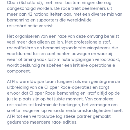
Oban (Schotland), met meer bestemmingen die nog
aangekondigd worden. De race trekt deelnemers uit
meer dan 42 nationaliteiten aan, met een diverse mix van
bemanning en supporters die wereldwijde
reiscoördinatie vereist.
Het organiseren van een race van deze omvang behelst
veel meer dan alleen zeilen. Met professionele staf,
raceofficiëren en bemanningsondersteuningsteams die
voortdurend tussen continenten bewegen en waarbij
weer of timing vaak last-minute wijzigingen veroorzaakt,
wordt deskundig reisbeheer een kritieke operationele
component.
ATPI’s wereldwijde team fungeert als een geïntegreerde
uitbreiding van de Clipper Race-operaties en zorgt
ervoor dat Clipper Race-bemanning en -staf altijd op de
juiste plaats zijn op het juiste moment. Van complexe
reisroutes tot last-minute boekingen, het vermogen om
snel te reageren op veranderende omstandigheden heeft
ATPI tot een vertrouwde logistieke partner gemaakt
gedurende meerdere race-edities.