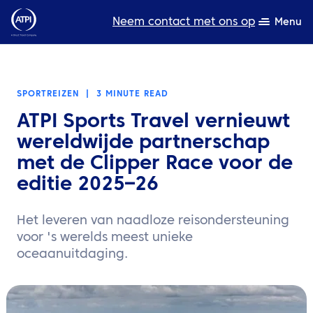
Neem contact met ons op
Menu
Deskundigheid
SPORTREIZEN
|
3 MINUTE READ
Bronnen
ATPI Sports Travel vernieuwt
Over ons
wereldwijde partnerschap
met de Clipper Race voor de
Producten
editie 2025–26
Duurzaamheid
Het leveren van naadloze reisondersteuning
TravelHub Login
voor 's werelds meest unieke
oceaanuitdaging.
Zoeken