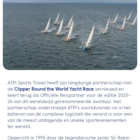
NL
Neem contact met ons op
ATPI Sports Travel heeft zijn langdurige partnerschap met
de
Clipper Round the World Yacht Race
vernieuwd en
keert terug als Officiële Reispartner voor de editie 2025–
26 van dit wereldwijd gerenommeerde avontuur. Het
partnerschap onderstreept ATPI’s voortdurende rol in het
beheren van de complexe logistiek die vereist is voor een
van de meest uitdagende en unieke sportevenementen
ter wereld.
Opgericht in 1995 door de legendarische zeiler Sir Robin