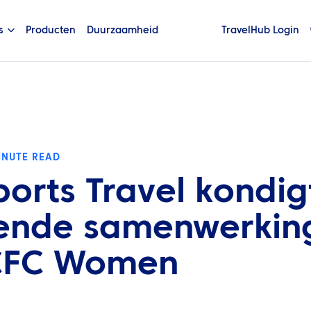
s
Producten
Duurzaamheid
TravelHub Login
INUTE READ
ports Travel kondig
ende samenwerkin
CFC Women