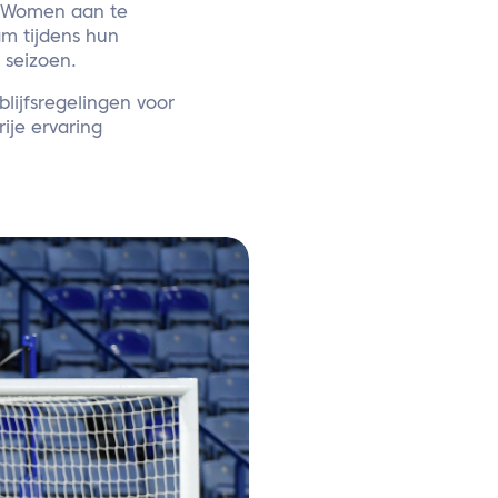
C Women aan te
am tijdens hun
 seizoen.
lijfsregelingen voor
ije ervaring