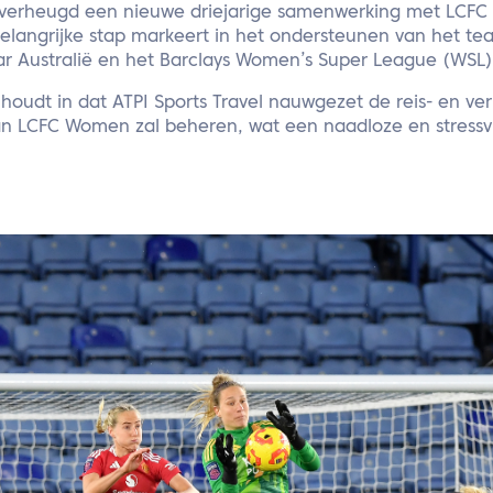
is verheugd een nieuwe driejarige samenwerking met LCF
elangrijke stap markeert in het ondersteunen van het te
ar Australië en het Barclays Women’s Super League (WSL)
udt in dat ATPI Sports Travel nauwgezet de reis- en verb
van LCFC Women zal beheren, wat een naadloze en stressvr