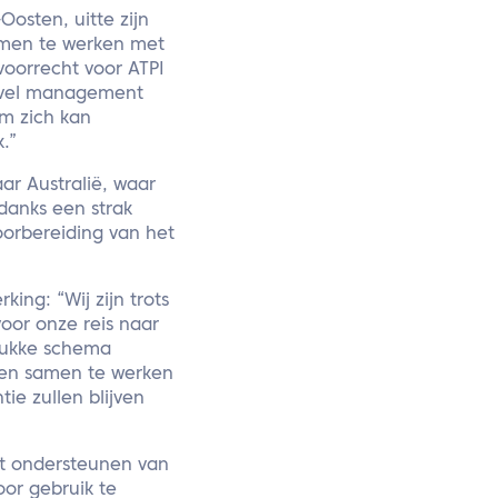
osten, uitte zijn
samen te werken met
voorrecht voor ATPI
travel management
am zich kan
.”
r Australië, waar
ndanks een strak
orbereiding van het
ng: “Wij zijn trots
oor onze reis naar
drukke schema
nen samen te werken
tie zullen blijven
et ondersteunen van
oor gebruik te