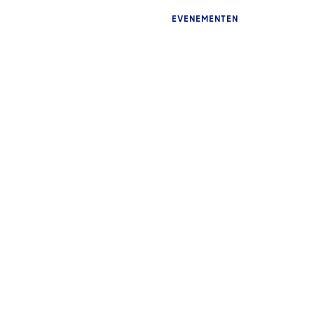
EVENEMENTEN
INZ
On
pr
INZICHTEN
sp
De UEFA-finales: 20 jaar
re
ervaring
he