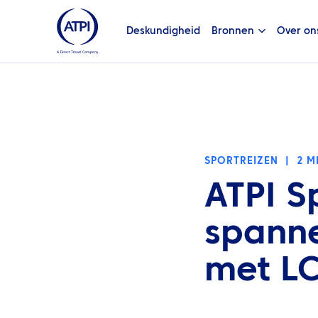
Deskundigheid
Bronnen
Over on
SPORTREIZEN
|
2 M
ATPI S
spann
met L