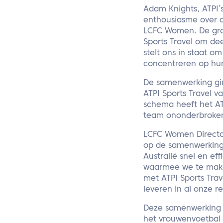
Adam Knights, ATPI’
enthousiasme over d
LCFC Women. De groe
Sports Travel om de
stelt ons in staat 
concentreren op hun 
De samenwerking gin
ATPI Sports Travel v
schema heeft het AT
team ononderbroke
LCFC Women Director
op de samenwerking 
Australië snel en ef
waarmee we te make
met ATPI Sports Trave
leveren in al onze re
Deze samenwerking o
het vrouwenvoetbal 