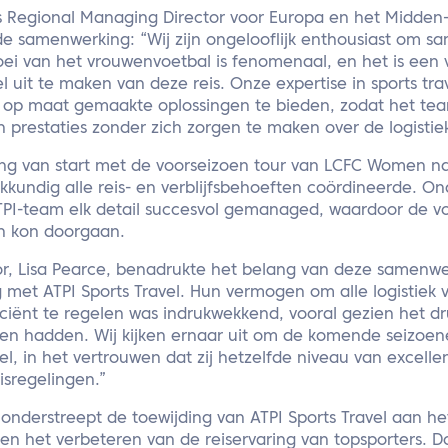
s Regional Managing Director voor Europa en het Midden-O
e samenwerking: “Wij zijn ongelooflijk enthousiast om 
i van het vrouwenvoetbal is fenomenaal, en het is een 
el uit te maken van deze reis. Onze expertise in sports 
om op maat gemaakte oplossingen te bieden, zodat het te
prestaties zonder zich zorgen te maken over de logistiek
g van start met de voorseizoen tour van LCFC Women naa
akkundig alle reis- en verblijfsbehoeften coördineerde. O
PI-team elk detail succesvol gemanaged, waardoor de vo
n kon doorgaan.
, Lisa Pearce, benadrukte het belang van deze samenwerki
met ATPI Sports Travel. Hun vermogen om alle logistiek v
ficiënt te regelen was indrukwekkend, vooral gezien het 
n hadden. Wij kijken ernaar uit om de komende seizoe
l, in het vertrouwen dat zij hetzelfde niveau van excellen
isregelingen.”
nderstreept de toewijding van ATPI Sports Travel aan h
en het verbeteren van de reiservaring van topsporters. D