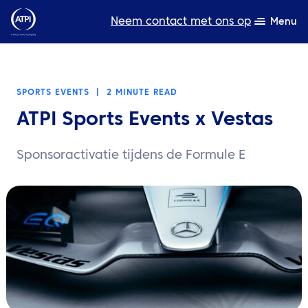
Neem contact met ons op
Menu
Deskundigheid
SPORTS EVENTS
|
2 MINUTE READ
Bronnen
ATPI Sports Events x Vestas
Over ons
Sponsoractivatie tijdens de Formule E
Producten
Duurzaamheid
TravelHub Login
Zoeken