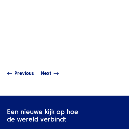
INZICHTEN
INZICHTEN
Naar de TCS N
ATPI’ers klaar voor de
City Marathon 
marathon
regel je dat!
Previous
Next
Een nieuwe kijk op hoe
de wereld verbindt