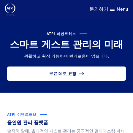
문의하기
Menu
전문성
ATPI 이벤트허브
스마트 게스트 관리의 미래
제품
원활하고 확장 가능하며 번거로움이 없습니다.
자원
무료 데모 요청
회사 소개
지속가능성
TravelHub Login
ATPI 이벤트허브
검색
올인원 관리 플랫폼
솔직히 말해, 효과적인 게스트 관리는 궁극적인 멀티태스킹 과제