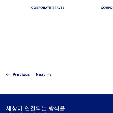
CORPORATE TRAVEL
CORPO
인사이트
출장비, 왜 계속
중동 지역의 혼란이 글로벌
기업이 놓치고 있
여행에 미치는 파급 효과
전략
Previous
Next
세상이 연결되는 방식을