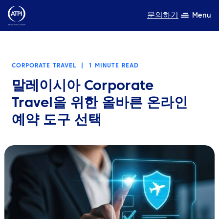
문의하기
Menu
전문성
CORPORATE TRAVEL
|
1 MINUTE READ
제품
말레이시아 Corporate
자원
Travel을 위한 올바른 온라인
예약 도구 선택
회사 소개
지속가능성
TravelHub Login
검색