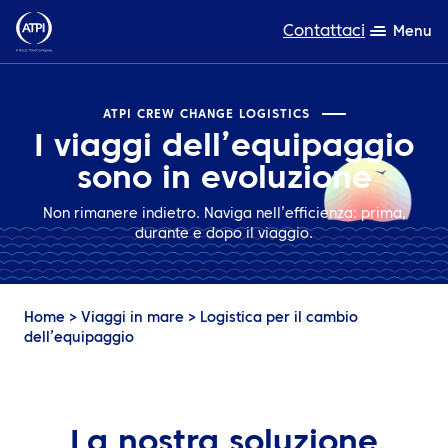
Contattaci
Menu
Competenza
ATPI CREW CHANGE LOGISTICS
I viaggi dell’equipaggio
Prodotti
sono in evoluzione
Risorse
Non rimanere indietro. Naviga nell’efficienza: prima,
durante e dopo il viaggio.
Chi siamo
Sostenibilità
Home
>
Viaggi in mare
>
Logistica per il cambio
TravelHub Login
dell’equipaggio
Cerca
La nostra soluzione