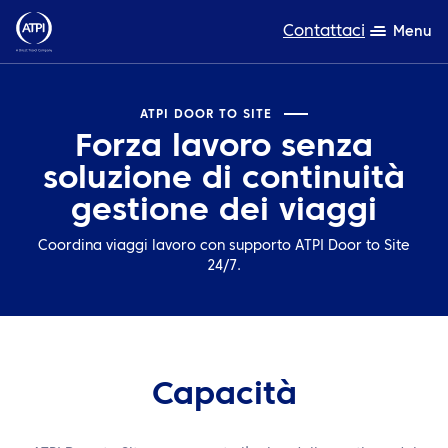
Contattaci
Menu
Competenza
ATPI DOOR TO SITE
Forza lavoro senza
Prodotti
soluzione di continuità
Risorse
gestione dei viaggi
Chi siamo
Coordina viaggi lavoro con supporto ATPI Door to Site
24/7.
Sostenibilità
TravelHub Login
Cerca
Capacità