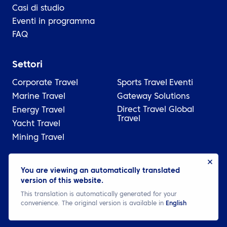
Casi di studio
Eventi in programma
FAQ
Settori
Corporate Travel
Sports Travel
Eventi
Marine Travel
Gateway Solutions
Direct Travel Global
Energy Travel
Travel
Yacht Travel
Mining Travel
© 2026 ATPI
You are viewing an automatically translated
version of this website.
Legale
Informativa sulla privacy
Cookie settings
This translation is automatically generated for your
convenience. The original version is available in
English