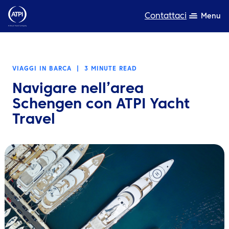
Contattaci
Menu
Competenza
VIAGGI IN BARCA
|
3 MINUTE READ
Prodotti
Navigare nell’area
Risorse
Schengen con ATPI Yacht
Travel
Chi siamo
Sostenibilità
TravelHub Login
Cerca