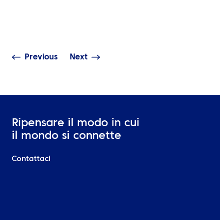
Unito per i viag
ATPI Yacht Travel su
marittimi – In 
WhatsApp
febbraio 2026
Previous
Next
Ripensare il modo in cui
il mondo si connette
Contattaci