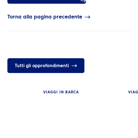
Scopri di più su ATPI Yacht Travel
Torna alla pagina precedente
Tutti gli approfondimenti
VIAGGI IN BARCA
VIAG
APPROFONDIMENT
Requisiti ETA d
NOTIZIE