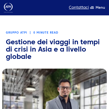
Contattaci
Menu
Competenza
GRUPPO ATPI
|
0 MINUTE READ
Prodotti
Gestione dei viaggi in tempi
Risorse
di crisi in Asia e a livello
globale
Chi siamo
Sostenibilità
TravelHub Login
Cerca