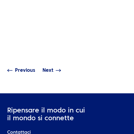
APPROFONDIMENT
La Guida Compl
Tecnologia per 
NOTIZIE
Gestione dei Vi
ATPI Benelux si trasferisce
Accesso Mobile, 
a The Base presso
in Tempo Reale 
l’aeroporto di Schiphol
dei Dati
Previous
Next
Ripensare il modo in cui
il mondo si connette
Contattaci