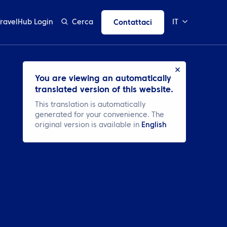
TravelHub Login
Cerca
IT
Contattaci
You are viewing an automatically
translated version of this website.
This translation is automatically
generated for your convenience. The
original version is available in
English