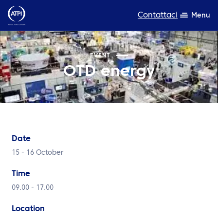
Contattaci
Menu
Competenza
EVENT
OTD energy
Prodotti
Risorse
Chi siamo
Date
Sostenibilità
15 - 16 October
TravelHub Login
Time
Cerca
09.00 - 17.00
Location