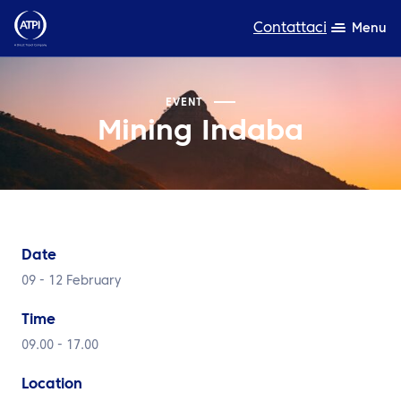
Contattaci
Menu
Competenza
EVENT
Mining Indaba
Prodotti
Risorse
Chi siamo
Date
Sostenibilità
09 - 12 February
TravelHub Login
Time
Cerca
09.00 - 17.00
Location