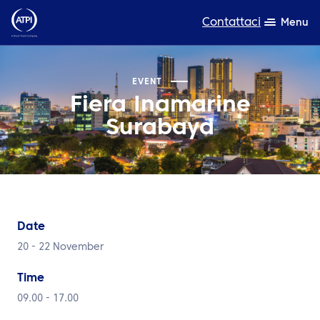
Contattaci
Menu
Competenza
EVENT
Fiera Inamarine
Prodotti
Surabaya
Risorse
Chi siamo
Sostenibilità
Date
TravelHub Login
20 - 22 November
Cerca
Time
09.00 - 17.00