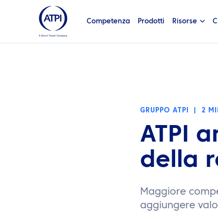
Competenza
Prodotti
Risorse
C
GRUPPO ATPI
|
2 M
ATPI a
della 
Maggiore compet
aggiungere valore