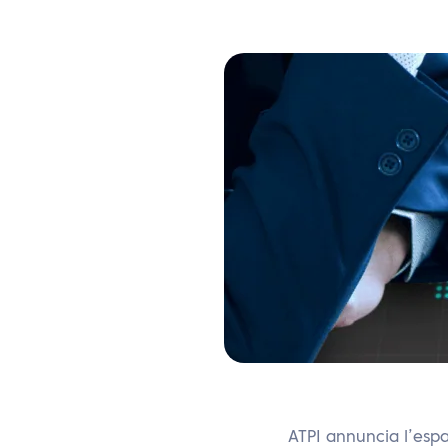
ATPI annuncia l’espa