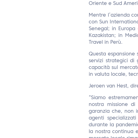
Oriente e Sud Ameri
Mentre l’azienda con
con Sun Internationa
Senegal; in Europa 
Kazakistan; in Med
Travel in Perù.
Questa espansione su
servizi strategici di
capacità sul mercato,
in valuta locale, tec
Jeroen van Hest, dire
“Siamo estremament
nostra missione di 
garanzia che, non 
agenti specializza
durante la pandemia 
la nostra continua 