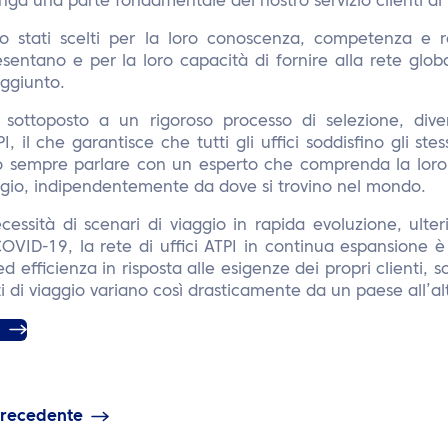
ga una parte fondamentale del nostro servizio clienti di 
o stati scelti per la loro conoscenza, competenza e r
sentano e per la loro capacità di fornire alla rete globa
aggiunto.
 sottoposto a un rigoroso processo di selezione, diven
, il che garantisce che tutti gli uffici soddisfino gli ste
no sempre parlare con un esperto che comprenda la loro
aggio, indipendentemente da dove si trovino nel mondo.
cessità di scenari di viaggio in rapida evoluzione, ulte
OVID-19, la rete di uffici ATPI in continua espansione è
d efficienza in risposta alle esigenze dei propri clienti, 
siti di viaggio variano così drasticamente da un paese all’al
I
precedente