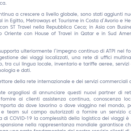
ca.
tinua a crescere a livello globale, sono stati aggiunti nuo
l in Egitto, Metroways et Tourisme in Costa d’Avorio e H
con ST Travel nella Repubblica Ceca; in Asia con Busine
io Oriente con House of Travel in Qatar e in Sud Amer
pporta ulteriormente l’impegno continuo di ATPI nel forn
 gestione dei viaggi localizzati, una rete di uffici multin
 tra cui lingua locale, inventario e tariffe aeree, servizi
nologia e dati.
ttore della rete internazionale e dei servizi commerciali d
e orgogliosi di annunciare questi nuovi partner di re
fornire ai clienti assistenza continua, conoscenza lo
importa da dove lavorino o dove viaggino nel mondo, 
ti e team sul campo autorizzati a fornire un servizio
di COVID-19 la complessità della logistica dei viaggi è 
espansione nella rappresentanza mondiale garantisce c