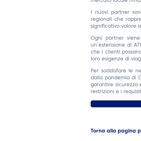
mercato locale riman
I nuovi partner son
regionali che rappre
significativo valore 
Ogni partner viene
un’estensione di ATPI
che i clienti possa
loro esigenze di vi
Per soddisfare le ne
dalla pandemia di C
garantire sicurezza e
restrizioni e i requi
Scopri di più su ATP
Torna alla pagina 