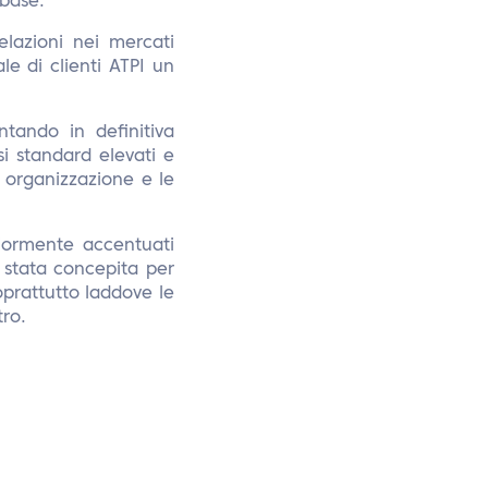
base.”
elazioni nei mercati
le di clienti ATPI un
tando in definitiva
ssi standard elevati e
 organizzazione e le
riormente accentuati
 stata concepita per
soprattutto laddove le
tro.