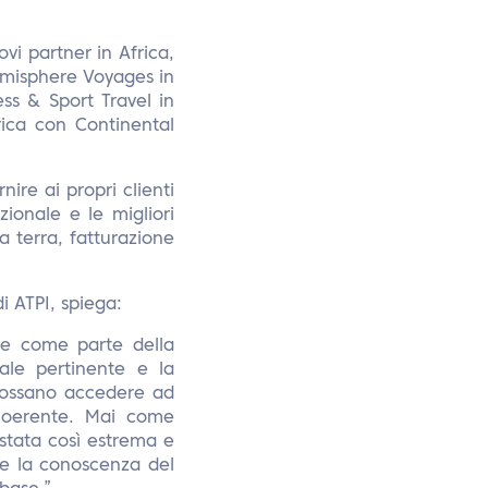
vi partner in Africa,
emisphere Voyages in
ss & Sport Travel in
ica con Continental
ire ai propri clienti
azionale e le migliori
 a terra, fatturazione
i ATPI, spiega:
te come parte della
cale pertinente e la
possano accedere ad
 coerente. Mai come
stata così estrema e
he la conoscenza del